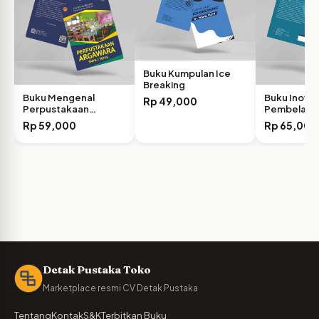
Buku Kumpulan Ice
Breaking
Buku Mengenal
Buku Inovas
Rp
49,000
Perpustakaan
Pembelajar
Argawara SMPN 2
Religius: M
Rp
59,000
Rp
65,000
Bahan…
Detak Pustaka Toko
Marketplace resmi CV Detak Pustaka
Tentang
Kontak
S&K
Terbitkan Buku