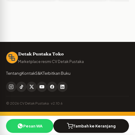
Detak Pustaka Toko
Marketplace resmi CV Detak Pustaka
Tentang
Kontak
S&K
Terbitkan Buku
© 2026 CV Detak Pustaka · v2.10.6
Penulis Detak Pustaka?
🪶
Pesan WA
Tambah ke Keranjang
Cek royalti & naskah Anda