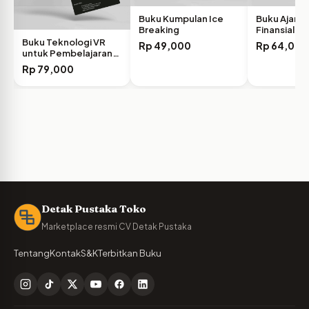
Buku Kumpulan Ice
Buku Ajar 
Breaking
Finansial I
Buku Teknologi VR
Rp
49,000
Rp
64,000
untuk Pembelajaran
Anak…
Rp
79,000
Detak Pustaka Toko
Marketplace resmi CV Detak Pustaka
Tentang
Kontak
S&K
Terbitkan Buku