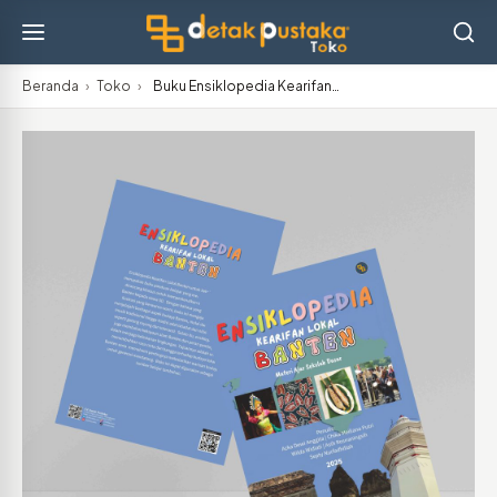
Beranda
›
Toko
›
Buku Ensiklopedia Kearifan…