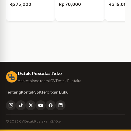
Keuangan…
“PECEL” Sebagai…
Rp
75,000
Rp
70,000
Rp
15,000
Detak Pustaka Toko
Marketplace resmi CV Detak Pustaka
Tentang
Kontak
S&K
Terbitkan Buku
© 2026 CV Detak Pustaka · v2.10.6