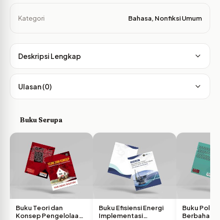
Kategori
Bahasa
,
Nonfiksi Umum
Deskripsi Lengkap
Ulasan (0)
Buku Serupa
Buku Teori dan
Buku Efisiensi Energi
Buku Pola 
Konsep Pengelolaan
Implementasi
Berbahasa