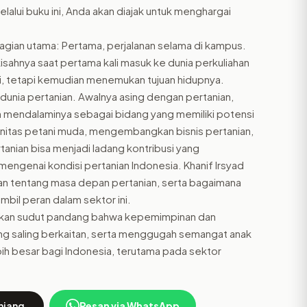
elalui buku ini, Anda akan diajak untuk menghargai
 bagian utama: Pertama, perjalanan selama di kampus.
kisahnya saat pertama kali masuk ke dunia perkuliahan
i, tetapi kemudian menemukan tujuan hidupnya.
dunia pertanian. Awalnya asing dengan pertanian,
n mendalaminya sebagai bidang yang memiliki potensi
munitas petani muda, mengembangkan bisnis pertanian,
nian bisa menjadi ladang kontribusi yang
 mengenai kondisi pertanian Indonesia. Khanif Irsyad
 tentang masa depan pertanian, serta bagaimana
il peran dalam sektor ini.
ikan sudut pandang bahwa kepemimpinan dan
ang saling berkaitan, serta menggugah semangat anak
bih besar bagi Indonesia, terutama pada sektor
njang
Pesan via WhatsApp