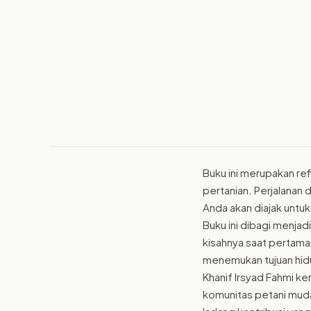
Buku ini merupakan re
pertanian. Perjalanan d
Anda akan diajak untuk
Buku ini dibagi menjad
kisahnya saat pertama 
menemukan tujuan hidu
Khanif Irsyad Fahmi k
komunitas petani mud