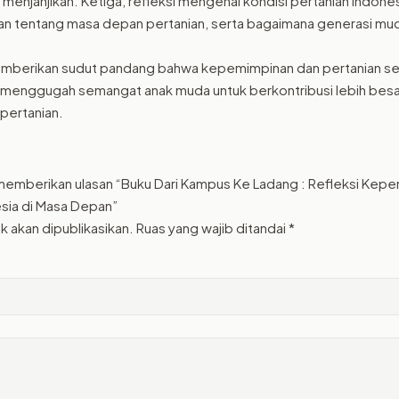
 menjanjikan. Ketiga, refleksi mengenai kondisi pertanian Indones
 tentang masa depan pertanian, serta bagaimana generasi mu
.
memberikan sudut pandang bahwa kepemimpinan dan pertanian se
ta menggugah semangat anak muda untuk berkontribusi lebih besa
pertanian.
memberikan ulasan “Buku Dari Kampus Ke Ladang : Refleksi Kep
esia di Masa Depan”
k akan dipublikasikan.
Ruas yang wajib ditandai
*