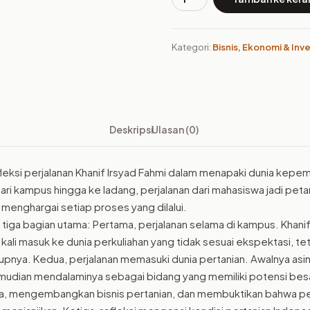
Kuantitas
Buku
Dari
Kategori:
Bisnis, Ekonomi & Inve
Kampus
Ke
Ladang
:
Refleksi
Deskripsi
Ulasan (0)
Kepemimpinan
dan
Pertanian
fleksi perjalanan Khanif Irsyad Fahmi dalam menapaki dunia kepe
untuk
ari kampus hingga ke ladang, perjalanan dari mahasiswa jadi petani
Indonesia
 menghargai setiap proses yang dilalui.
di
i tiga bagian utama: Pertama, perjalanan selama di kampus. Khani
Masa
kali masuk ke dunia perkuliahan yang tidak sesuai ekspektasi, t
Depan
pnya. Kedua, perjalanan memasuki dunia pertanian. Awalnya asi
emudian mendalaminya sebagai bidang yang memiliki potensi besar
a, mengembangkan bisnis pertanian, dan membuktikan bahwa per