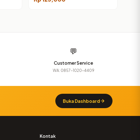
Komunikasi Perubahan
Perilaku Sosial
💬
Customer Service
WA: 0857-1020-4409
Buka Dashboard
Kontak