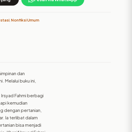
stasi
,
Nonfiksi Umum
mimpinan dan
. Melalui buku ini,
f Irsyad Fahmi berbagi
etapi kemudian
ng dengan pertanian,
. Ia terlibat dalam
tanian bisa menjadi