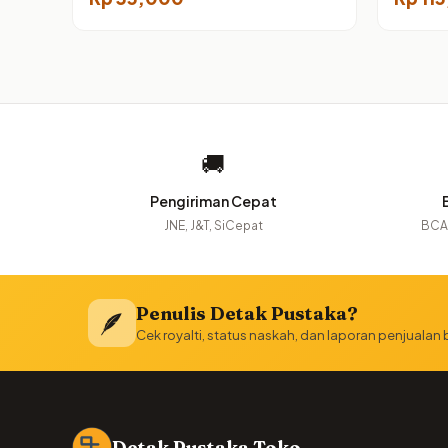
Bayi
🚚
Pengiriman Cepat
JNE, J&T, SiCepat
BCA,
Penulis Detak Pustaka?
🪶
Cek royalti, status naskah, dan laporan penjualan
Detak Pustaka Toko