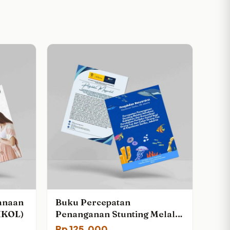
anaan
Buku Percepatan
IKOL)
Penanganan Stunting Melalui
Advokasi Kebijakan dan
Rp
125,000