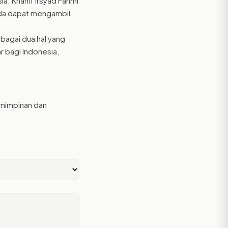
ia. Khanif Irsyad Fahmi
da dapat mengambil
bagai dua hal yang
r bagi Indonesia,
emimpinan dan