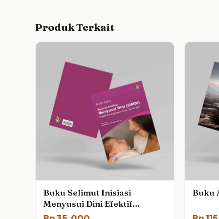
Produk Terkait
Buku Selimut Inisiasi
Buku 
Menyusui Dini Efektif
Meningkatkan Suhu Tubuh
Rp
35,000
Rp
11