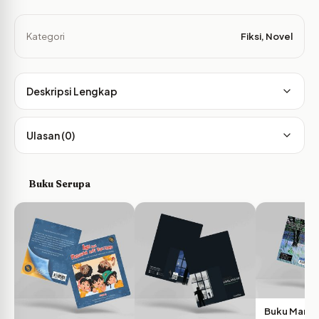
Kategori
Fiksi
,
Novel
Deskripsi Lengkap
Ulasan (0)
Buku Serupa
Buku Manus