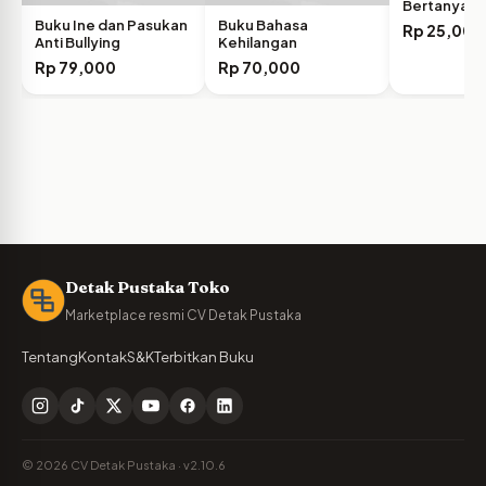
Bertanya
Buku Ine dan Pasukan
Buku Bahasa
Rp
25,000
Anti Bullying
Kehilangan
Rp
79,000
Rp
70,000
Detak Pustaka Toko
Marketplace resmi CV Detak Pustaka
Tentang
Kontak
S&K
Terbitkan Buku
© 2026 CV Detak Pustaka · v2.10.6