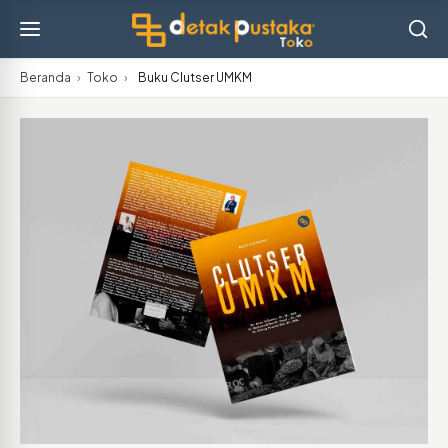
Beranda
›
Toko
›
Buku Clutser UMKM