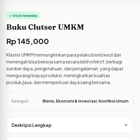
✓ Stok tersedia
Buku Clutser UMKM
Rp
145,000
Klaster UMKM memungkinkan para pelaku bisnis kecil dan
menengah bisa bekerja sama secara lebih efektif, berbagi
sumber daya, pengetahuan, dan pengalaman, yang dapat
mengurangi biaya produksi, meningkatkan kualitas
produk/jasa, dan memperkuat daya saing bersama.
Kategori
Bisnis, Ekonomi & Investasi
,
Nonfiksi Umum
Deskripsi Lengkap