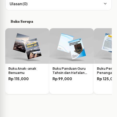
Ulasan (0)
Buku Serupa
Buku Anak-anak
Buku Panduan Guru
Buku Perce
Benuamu
Tahsin dan Hafalan…
Penanganan
Melalui Adv
Rp
115,000
Rp
99,000
Rp
125,00