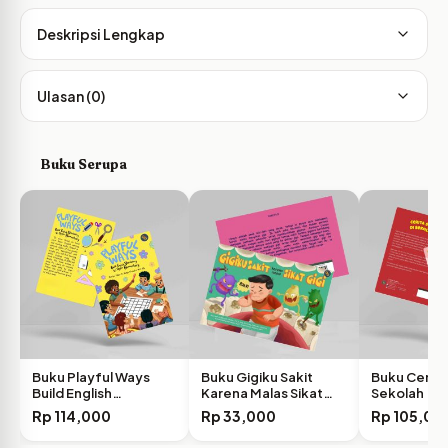
Deskripsi Lengkap
Ulasan (0)
Buku Serupa
Buku Playful Ways
Buku Gigiku Sakit
Buku Cerita 
Build English
Karena Malas Sikat…
Sekolah
Vocabulary…
Rp
114,000
Rp
33,000
Rp
105,00