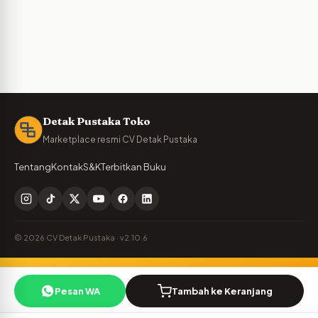
Detak Pustaka Toko
Marketplace resmi CV Detak Pustaka
Tentang
Kontak
S&K
Terbitkan Buku
© 2026 CV Detak Pustaka · v2.10.6
Penulis Detak Pustaka?
🪶
Pesan WA
Tambah ke Keranjang
Cek royalti & naskah Anda