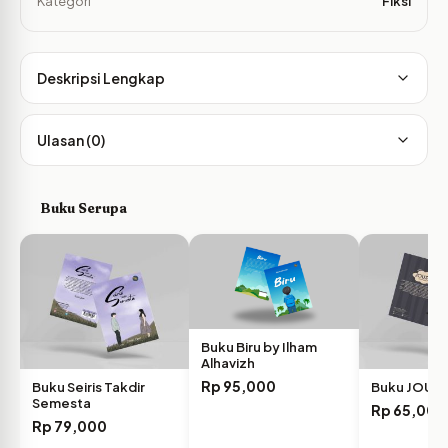
Kategori
Fiksi
Deskripsi Lengkap
Ulasan (0)
Buku Serupa
Buku Biru by Ilham
Alhavizh
Rp
95,000
Buku Seiris Takdir
Buku JOUS
Semesta
Rp
65,000
Rp
79,000