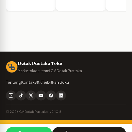
Detak Pustaka Toko
Marketplace resmi CV Detak Pustaka
Tentang
Kontak
S&K
Terbitkan Buku
© 2026 CV Detak Pustaka · v2.10.6
Penulis Detak Pustaka?
🪶