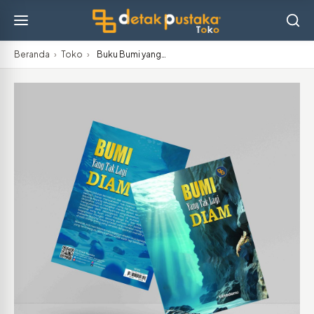
Beranda
›
Toko
›
Buku Bumi yang…