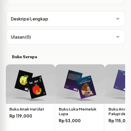
Deskripsi Lengkap
Ulasan (0)
Buku Serupa
Buku Anak Hai Ulat
Buku Luka Memeluk
Buku Andari
Lupa
Palupi den
Rp
119,000
Skizofrenia
Rp
53,000
Rp
115,00