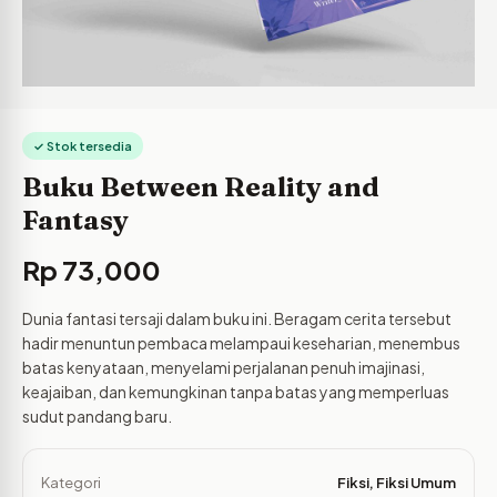
✓ Stok tersedia
Buku Between Reality and
Fantasy
Rp
73,000
Dunia fantasi tersaji dalam buku ini. Beragam cerita tersebut
hadir menuntun pembaca melampaui keseharian, menembus
batas kenyataan, menyelami perjalanan penuh imajinasi,
keajaiban, dan kemungkinan tanpa batas yang memperluas
sudut pandang baru.
Kategori
Fiksi
,
Fiksi Umum