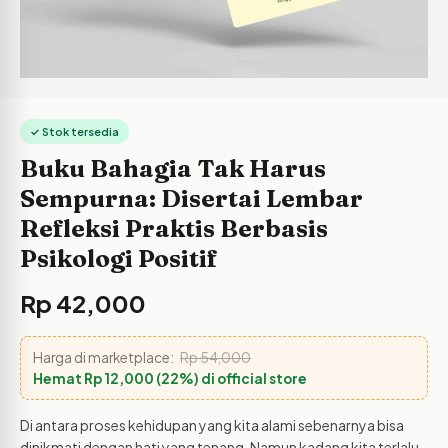
✓ Stok tersedia
Buku Bahagia Tak Harus
Sempurna: Disertai Lembar
Refleksi Praktis Berbasis
Psikologi Positif
Rp
42,000
Harga di marketplace:
Rp
54,000
Hemat
Rp
12,000
(22%) di official store
Di antara proses kehidupan yang kita alami sebenarnya bisa
dinikmati dengan hati yang tenang. Namun kadang kita terlalu