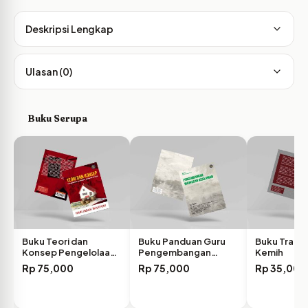
Deskripsi Lengkap
Ulasan (0)
Buku Serupa
Buku Teori dan
Buku Panduan Guru
Buku Traum
Konsep Pengelolaan
Pengembangan
Kemih
Keuangan…
Wawasan Keislaman
Rp
75,000
Rp
75,000
Rp
35,000