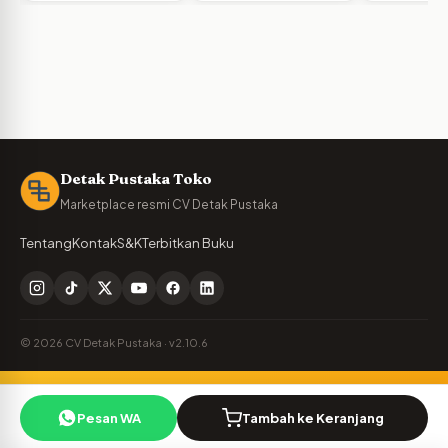
Detak Pustaka Toko
Marketplace resmi CV Detak Pustaka
Tentang
Kontak
S&K
Terbitkan Buku
© 2026 CV Detak Pustaka · v2.10.6
Penulis Detak Pustaka?
🪶
Pesan WA
Tambah ke Keranjang
Cek royalti & naskah Anda