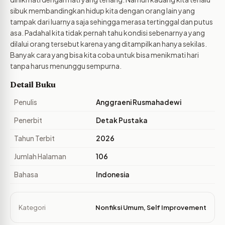
sibuk membandingkan hidup kita dengan orang lain yang
tampak dari luarnya saja sehingga merasa tertinggal dan putus
asa. Padahal kita tidak pernah tahu kondisi sebenarnya yang
dilalui orang tersebut karena yang ditampilkan hanya sekilas.
Banyak cara yang bisa kita coba untuk bisa menikmati hari
tanpa harus menunggu sempurna.
Detail Buku
Penulis
Anggraeni Rusmahadewi
Penerbit
Detak Pustaka
Tahun Terbit
2026
Jumlah Halaman
106
Bahasa
Indonesia
Kategori
Nonfiksi Umum
,
Self Improvement