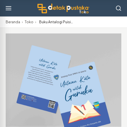
Beranda
›
Toko
›
Buku Antalogi Puisi…