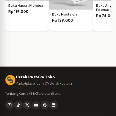
Buku Hasrat Mendua
Buku Anyeli
Februari
Rp
119,000
Buku Nostalgia
Rp
74,000
Rp
129,000
Detak Pustaka Toko
Marketplace resmi CV Detak Pustaka
Tentang
Kontak
S&K
Terbitkan Buku