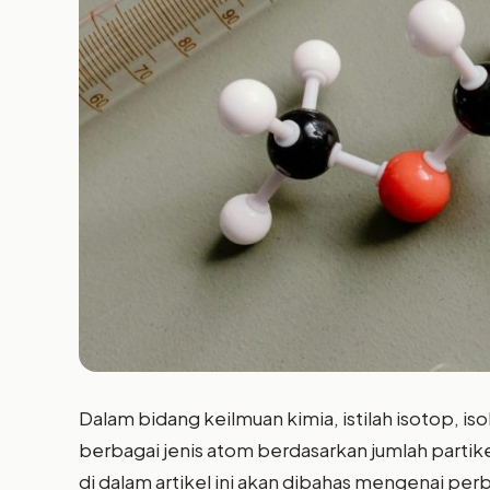
Dalam bidang keilmuan kimia, istilah isotop, is
berbagai jenis atom berdasarkan jumlah partik
di dalam artikel ini akan dibahas mengenai perb