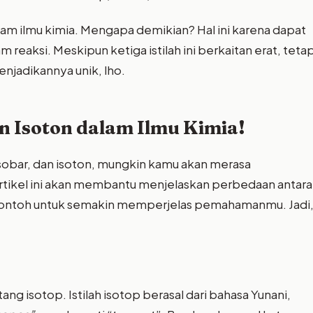
dalam ilmu kimia. Mengapa demikian? Hal ini karena dapat
reaksi. Meskipun ketiga istilah ini berkaitan erat, tetap
jadikannya unik, lho.
an Isoton dalam Ilmu Kimia!
isobar, dan isoton, mungkin kamu akan merasa
rtikel ini akan membantu menjelaskan perbedaan antara
n contoh untuk semakin memperjelas pemahamanmu. Jadi
g isotop. Istilah isotop berasal dari bahasa Yunani,