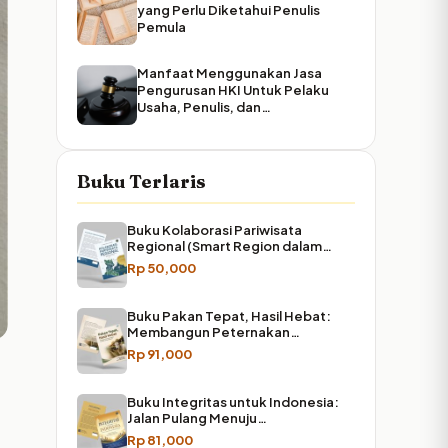
yang Perlu Diketahui Penulis
Pemula
Manfaat Menggunakan Jasa
Pengurusan HKI Untuk Pelaku
Usaha, Penulis, dan…
Buku Terlaris
Buku Kolaborasi Pariwisata
Regional (Smart Region dalam…
Rp
50,000
Buku Pakan Tepat, Hasil Hebat:
Membangun Peternakan…
Rp
91,000
Buku Integritas untuk Indonesia:
Jalan Pulang Menuju…
Rp
81,000