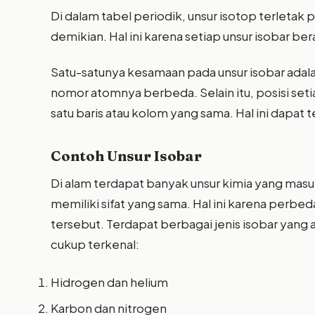
Di dalam tabel periodik, unsur isotop terletak 
demikian. Hal ini karena setiap unsur isobar b
Satu-satunya kesamaan pada unsur isobar adal
nomor atomnya berbeda. Selain itu, posisi setia
satu baris atau kolom yang sama. Hal ini dapat
Contoh Unsur Isobar
Di alam terdapat banyak unsur kimia yang masuk 
memiliki sifat yang sama. Hal ini karena perb
tersebut. Terdapat berbagai jenis isobar yang 
cukup terkenal:
Hidrogen dan helium
Karbon dan nitrogen