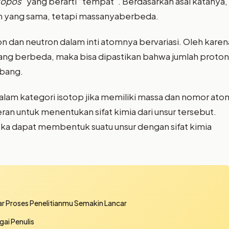
topos”
yang berarti “tempat”. Berdasarkan asal katanya,
tom yang sama, tetapi massanyaberbeda.
on dan neutron dalam inti atomnya bervariasi. Oleh karen
a yang berbeda, maka bisa dipastikan bahwa jumlah proton
mbang.
alam kategori isotop jika memiliki massa dan nomor ato
ran untuk menentukan sifat kimia dari unsur tersebut.
ka dapat membentuk suatu unsur dengan sifat kimia
ar Proses Penelitianmu Semakin Lancar
ai Penulis