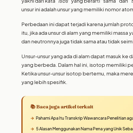
yakni dari kata
“isos”
yang berarti “sama” dan
“
unsur ini adalah unsur yang memiliki nomor a
Perbedaan ini dapat terjadi karena jumlah prot
itu, jika ada unsur di alam yang memiliki mass
dan neutronnya juga tidak sama atau tidak sei
Unsur-unsur yang ada di alam dapat masuk ke d
yang berbeda. Dalam hal ini, isotop memiliki pe
Ketika unsur-unsur isotop bertemu, maka mere
yang lebih spesifik.
📚 Baca juga artikel terkait
Pahami Apa Itu Transkrip Wawancara Penelitian ag
5 Alasan Menggunakan Nama Pena yang Unik Sebag