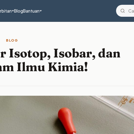
rbitan
Blog
Bantuan
BLOG
 Isotop, Isobar, dan
am Ilmu Kimia!