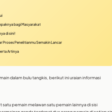
ui
ampaknya bagi Masyarakat
 di sini!
ar Proses Penelitianmu Semakin Lancar
rta Artinya
in dalam bulu tangkis, berikut ini uraian informasi
 satu pemain melawan satu pemain lainnya di sisi
ermainan ganda terdapat dua orang pemain di setiap sis