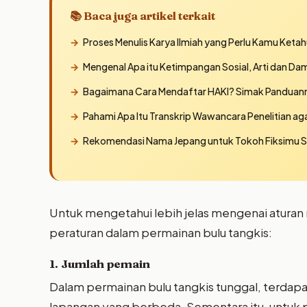
📚 Baca juga artikel terkait
Proses Menulis Karya Ilmiah yang Perlu Kamu Ketah
Mengenal Apa itu Ketimpangan Sosial, Arti dan D
Bagaimana Cara Mendaftar HAKI? Simak Panduannya
Pahami Apa Itu Transkrip Wawancara Penelitian ag
Rekomendasi Nama Jepang untuk Tokoh Fiksimu Se
Untuk mengetahui lebih jelas mengenai aturan ma
peraturan dalam permainan bulu tangkis:
1. Jumlah pemain
Dalam permainan bulu tangkis tunggal, terdapat
lapangan yang berbeda. Sementara itu, untuk p