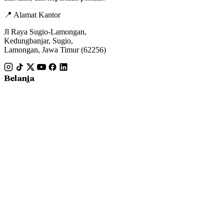
📍 Alamat Kantor
Jl Raya Sugio-Lamongan,
Kedungbanjar, Sugio,
Lamongan, Jawa Timur (62256)
Belanja
Fiksi
Nonfiksi
Buku Anak
Bisnis
Pesanan Saya
Informasi
Tentang Kami
Hubungi Kami
Syarat & Ketentuan
Cek Marketplace
Terbitkan Buku
Kontak