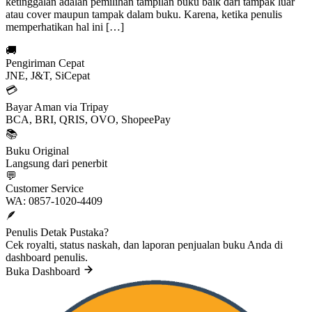
ketinggalan adalah pemilihan tampilan buku baik dari tampak luar
atau cover maupun tampak dalam buku. Karena, ketika penulis
memperhatikan hal ini […]
🚚
Pengiriman Cepat
JNE, J&T, SiCepat
💳
Bayar Aman via Tripay
BCA, BRI, QRIS, OVO, ShopeePay
📚
Buku Original
Langsung dari penerbit
💬
Customer Service
WA: 0857-1020-4409
🪶
Penulis Detak Pustaka?
Cek royalti, status naskah, dan laporan penjualan buku Anda di
dashboard penulis.
Buka Dashboard