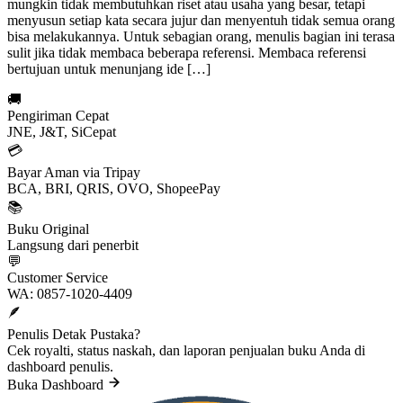
mungkin tidak membutuhkan riset atau usaha yang besar, tetapi
menyusun setiap kata secara jujur dan menyentuh tidak semua orang
bisa melakukannya. Untuk sebagian orang, menulis bagian ini terasa
sulit jika tidak membaca beberapa referensi. Membaca referensi
bertujuan untuk menunjang ide […]
🚚
Pengiriman Cepat
JNE, J&T, SiCepat
💳
Bayar Aman via Tripay
BCA, BRI, QRIS, OVO, ShopeePay
📚
Buku Original
Langsung dari penerbit
💬
Customer Service
WA: 0857-1020-4409
🪶
Penulis Detak Pustaka?
Cek royalti, status naskah, dan laporan penjualan buku Anda di
dashboard penulis.
Buka Dashboard