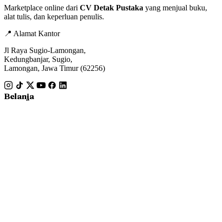
Marketplace online dari
CV Detak Pustaka
yang menjual buku,
alat tulis, dan keperluan penulis.
📍 Alamat Kantor
Jl Raya Sugio-Lamongan,
Kedungbanjar, Sugio,
Lamongan, Jawa Timur (62256)
Belanja
Fiksi
Nonfiksi
Buku Anak
Bisnis
Pesanan Saya
Informasi
Tentang Kami
Hubungi Kami
Syarat & Ketentuan
Cek Marketplace
Terbitkan Buku